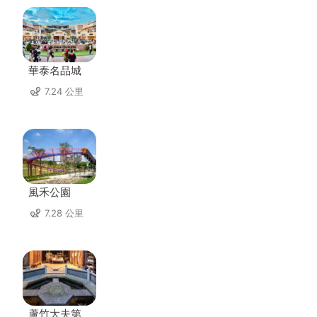
華泰名品城
7.24 公里
風禾公園
7.28 公里
蘆竹大夫第