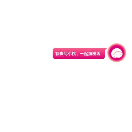
有事问小桃，一起游桃园
330206 桃园市桃园区县府路1号
电话：(03)332-2101#6209