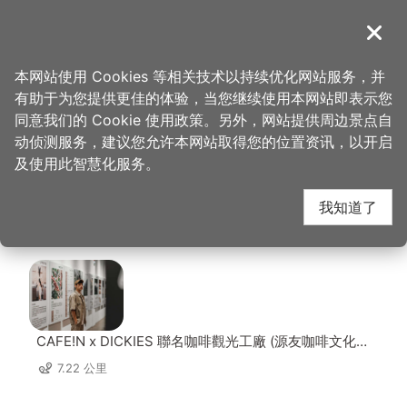
跳
到
導覽
关闭
主
桃园观光导览网
首页
>
想去的地方
>
美食、购物
>
绿野鲜踪蔬食自助餐厅
要
本网站使用 Cookies 等相关技术以持续优化网站服务，并
内
有助于为您提供更佳的体验，当您继续使用本网站即表示您
容
绿野鲜踪蔬食自助餐厅
同意我们的 Cookie 使用政策。另外，网站提供周边景点自
区
动侦测服务，建议您允许本网站取得您的位置资讯，以开启
块
及使用此智慧化服务。
周边景点
我知道了
共有 147 处景点
CAFE!N x DICKIES 聯名咖啡觀光工廠 (源友咖啡文化園
區)
7.22 公里