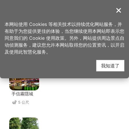
跳
到
導覽
关闭
主
桃园观光导览网
首页
>
想去的地方
>
美食、购物
>
手信坊
要
本网站使用 Cookies 等相关技术以持续优化网站服务，并
内
有助于为您提供更佳的体验，当您继续使用本网站即表示您
容
同意我们的 Cookie 使用政策。另外，网站提供周边景点自
手信坊 周边景点
区
动侦测服务，建议您允许本网站取得您的位置资讯，以开启
块
及使用此智慧化服务。
共有 145 处景点
我知道了
手信霧隱城
5 公尺