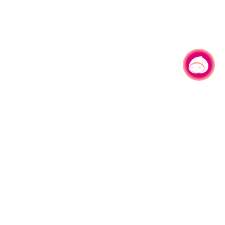
有事问小桃，一起游桃园
330206 桃园市桃园区县府路1号
电话：(03)332-2101#6209
服务时间：週一至週五
上午8:00至12:00 下午13:00至17:00