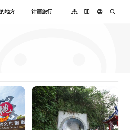
的地方
计画旅行
网站导览
地图导览
language
全文检
繁體中文
English
日本語
한국어
Indonesia
ไทย
Người việt nam