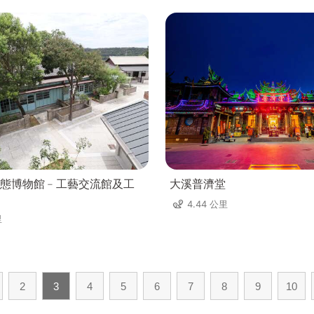
態博物館﹣工藝交流館及工
大溪普濟堂
4.44 公里
里
2
3
4
5
6
7
8
9
10