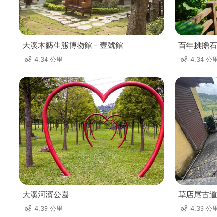
大溪木藝生態博物館﹣壹號館
百年挑擔石
4.34 公里
4.34 公
大溪河濱公園
草店尾古道
4.39 公里
4.39 公