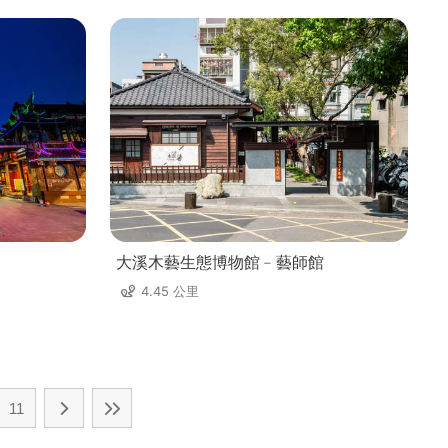
大溪木藝生態博物館﹣藝師館
4.45 公里
11