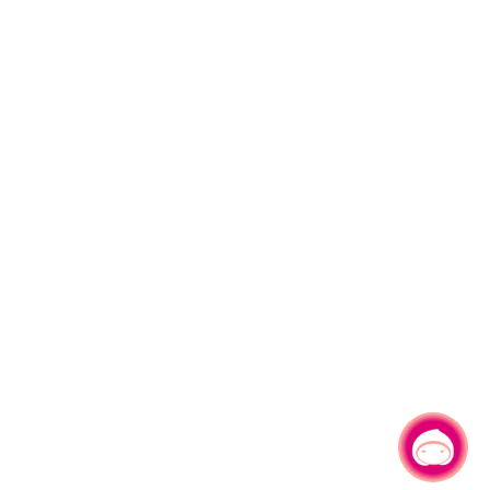
有事问小桃，一起游桃园
|