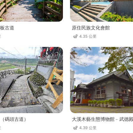
板古道
原住民族文化會館
里
4.35 公里
（碼頭古道）
大溪木藝生態博物館﹣武德
里
4.39 公里