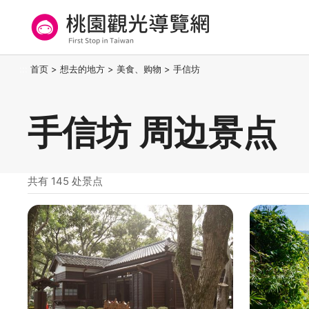
跳
到
主
要
桃园观光导览网
:::
首页
>
想去的地方
>
美食、购物
>
手信坊
内
容
区
手信坊 周边景点
块
共有 145 处景点