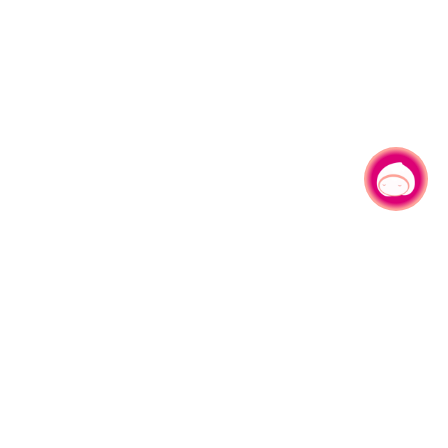
有事问小桃，一起游桃园
330206 桃园市桃园区县府路1号
电话：(03)332-2101#6209