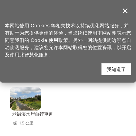
跳
到
導覽
关闭
主
桃园观光导览网
首页
>
想去的地方
>
美食、购物
>
巧工坊 幸福手作
要
本网站使用 Cookies 等相关技术以持续优化网站服务，并
内
有助于为您提供更佳的体验，当您继续使用本网站即表示您
容
巧工坊 幸福手作 周边
同意我们的 Cookie 使用政策。另外，网站提供周边景点自
区
动侦测服务，建议您允许本网站取得您的位置资讯，以开启
块
及使用此智慧化服务。
景点
我知道了
共有 115 处景点
老街溪水岸自行車道
1.5 公里