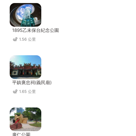
1895乙未保台紀念公園
1.56 公里
平鎮褒忠祠(義民廟)
1.65 公里
廣仁公園