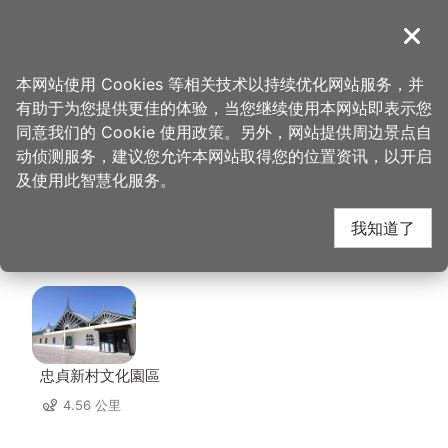
跳
到
導覽
关闭
主
桃园观光导览网
首页
>
想去的地方
>
美食、购物
>
巧工坊 幸福手作
要
本网站使用 Cookies 等相关技术以持续优化网站服务，并
内
有助于为您提供更佳的体验，当您继续使用本网站即表示您
容
巧工坊 幸福手作 周边
同意我们的 Cookie 使用政策。另外，网站提供周边景点自
区
动侦测服务，建议您允许本网站取得您的位置资讯，以开启
块
及使用此智慧化服务。
景点
我知道了
共有 115 处景点
忠貞新村文化園區
4.56 公里