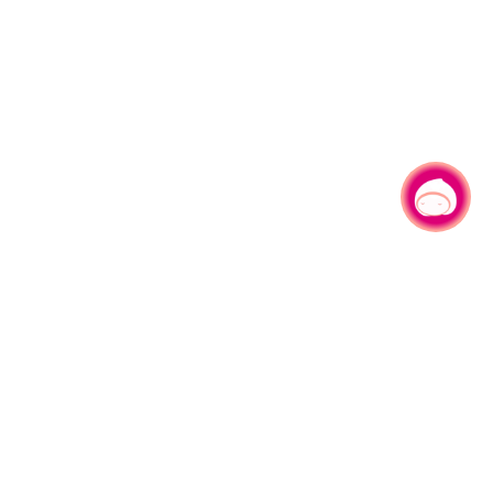
有事问小桃，一起游桃园
330206 桃园市桃园区县府路1号
电话：(03)332-2101#6209