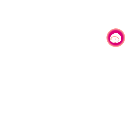
有事问小桃，一起游桃园
|
330206 桃园市桃园区县府路1号
电话：(03)332-2101#6209
服务时间：週一至週五
上午8:00至12:00 下午13:00至17:00