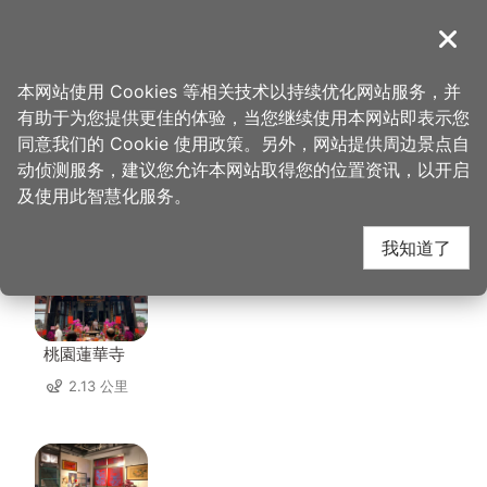
跳
到
導覽
关闭
主
桃园观光导览网
首页
>
想去的地方
>
美食、购物
>
M&H table
要
本网站使用 Cookies 等相关技术以持续优化网站服务，并
内
有助于为您提供更佳的体验，当您继续使用本网站即表示您
容
同意我们的 Cookie 使用政策。另外，网站提供周边景点自
M&H table 周边景点
区
动侦测服务，建议您允许本网站取得您的位置资讯，以开启
块
及使用此智慧化服务。
共有 100 处景点
我知道了
桃園蓮華寺
2.13 公里