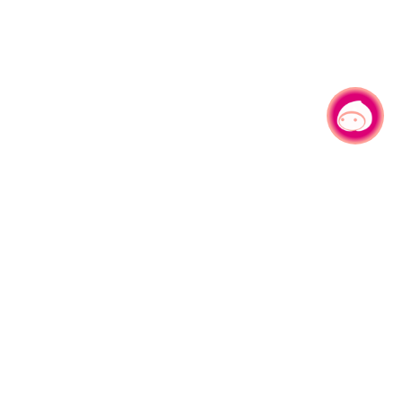
有事问小桃，一起游桃园
|
330206 桃园市桃园区县府路1号
电话：(03)332-2101#6209
服务时间：週一至週五
上午8:00至12:00 下午13:00至17:00