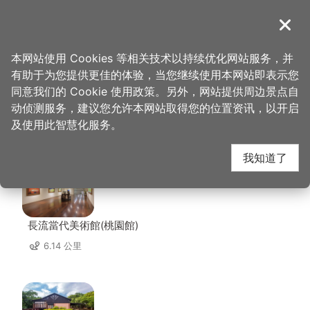
跳
到
導覽
关闭
主
桃园观光导览网
首页
>
想去的地方
>
美食、购物
>
M&H table
要
本网站使用 Cookies 等相关技术以持续优化网站服务，并
内
有助于为您提供更佳的体验，当您继续使用本网站即表示您
容
同意我们的 Cookie 使用政策。另外，网站提供周边景点自
M&H table 周边景点
区
动侦测服务，建议您允许本网站取得您的位置资讯，以开启
块
及使用此智慧化服务。
共有 100 处景点
我知道了
長流當代美術館(桃園館)
6.14 公里