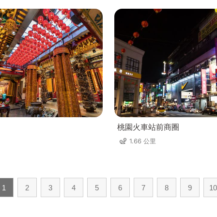
桃園火車站前商圈
1.66 公里
1
2
3
4
5
6
7
8
9
10