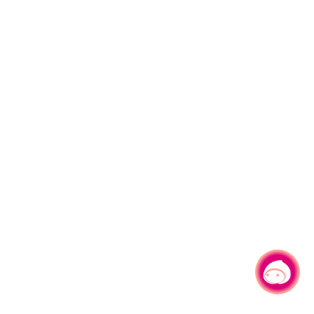
有事问小桃，一起游桃园
|