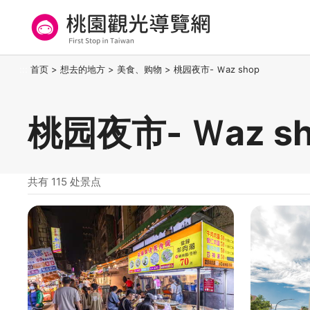
跳
到
主
要
桃园观光导览网
:::
首页
>
想去的地方
>
美食、购物
>
桃园夜市- Ｗaz shop
内
容
区
桃园夜市- Ｗaz s
块
共有 115 处景点