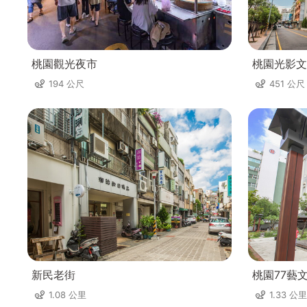
桃園觀光夜市
桃園光影文
194 公尺
451 公尺
新民老街
桃園77藝
1.08 公里
1.33 公里