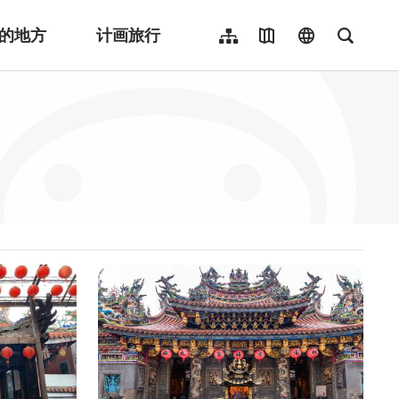
的地方
计画旅行
网站导览
地图导览
language
全文检
繁體中文
English
日本語
한국어
Indonesia
ไทย
Người việt nam