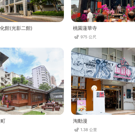
化館(光影二館)
桃園蓮華寺
975 公尺
文町
淘動漫
1.38 公里