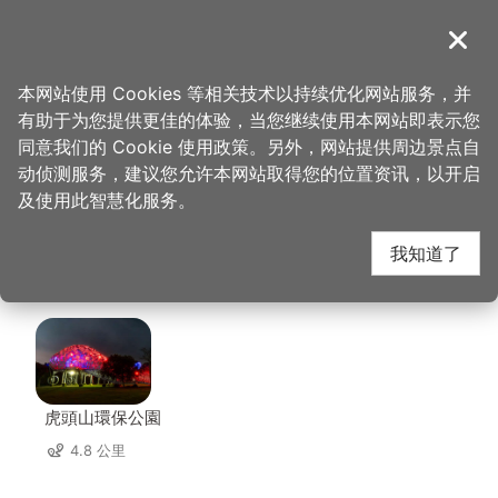
跳
到
導覽
关闭
主
桃园观光导览网
首页
>
想去的地方
>
美食、购物
>
Jo's Corner Café
要
本网站使用 Cookies 等相关技术以持续优化网站服务，并
内
有助于为您提供更佳的体验，当您继续使用本网站即表示您
容
Jo's Corner Café 周边
同意我们的 Cookie 使用政策。另外，网站提供周边景点自
区
动侦测服务，建议您允许本网站取得您的位置资讯，以开启
块
及使用此智慧化服务。
景点
我知道了
共有 130 处景点
虎頭山環保公園
4.8 公里