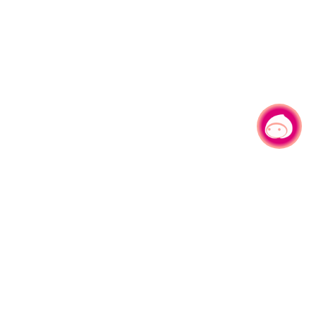
有事问小桃，一起游桃园
330206 桃园市桃园区县府路1号
电话：(03)332-2101#6209