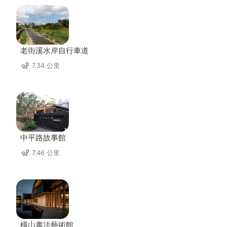
老街溪水岸自行車道
7.34 公里
中平路故事館
7.46 公里
橫山書法藝術館