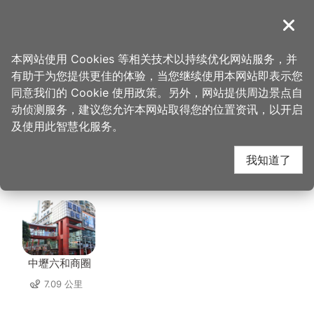
跳
到
導覽
关闭
主
桃园观光导览网
首页
>
想去的地方
>
美食、购物
>
Jo's Corner Café
要
本网站使用 Cookies 等相关技术以持续优化网站服务，并
内
有助于为您提供更佳的体验，当您继续使用本网站即表示您
容
Jo's Corner Café 周边
同意我们的 Cookie 使用政策。另外，网站提供周边景点自
区
动侦测服务，建议您允许本网站取得您的位置资讯，以开启
块
及使用此智慧化服务。
景点
我知道了
共有 130 处景点
中壢六和商圈
7.09 公里