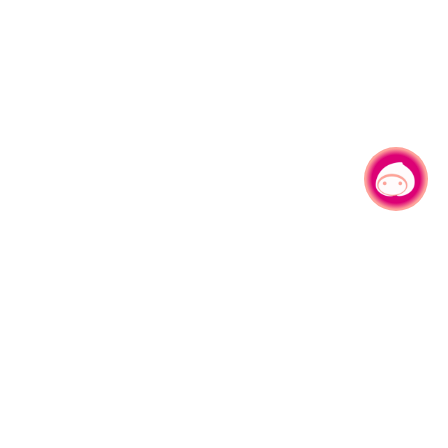
有事问小桃，一起游桃园
330206 桃园市桃园区县府路1号
电话：(03)332-2101#6209