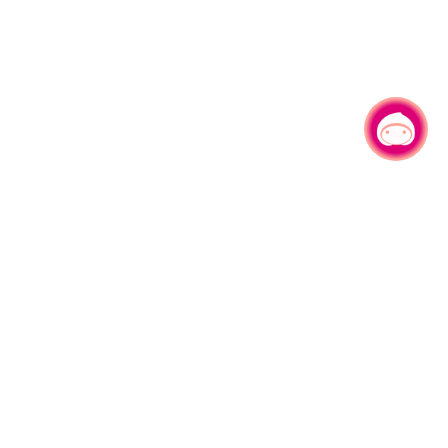
有事问小桃，一起游桃园
|
330206 桃园市桃园区县府路1号
电话：(03)332-2101#6209
服务时间：週一至週五
上午8:00至12:00 下午13:00至17:00