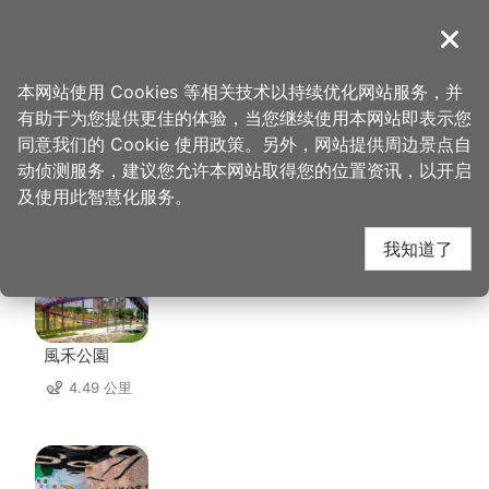
跳
到
導覽
关闭
主
桃园观光导览网
首页
>
想去的地方
>
美食、购物
>
异风堂
要
本网站使用 Cookies 等相关技术以持续优化网站服务，并
内
有助于为您提供更佳的体验，当您继续使用本网站即表示您
容
同意我们的 Cookie 使用政策。另外，网站提供周边景点自
异风堂 周边景点
区
动侦测服务，建议您允许本网站取得您的位置资讯，以开启
块
及使用此智慧化服务。
共有 138 处景点
我知道了
風禾公園
4.49 公里