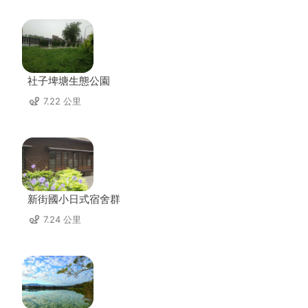
社子埤塘生態公園
7.22 公里
新街國小日式宿舍群
7.24 公里