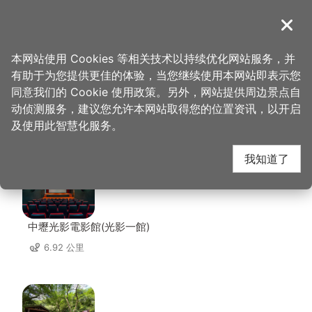
跳
到
導覽
关闭
主
桃园观光导览网
首页
>
想去的地方
>
美食、购物
>
异风堂
要
本网站使用 Cookies 等相关技术以持续优化网站服务，并
内
有助于为您提供更佳的体验，当您继续使用本网站即表示您
容
同意我们的 Cookie 使用政策。另外，网站提供周边景点自
异风堂 周边景点
区
动侦测服务，建议您允许本网站取得您的位置资讯，以开启
块
及使用此智慧化服务。
共有 138 处景点
我知道了
中壢光影電影館(光影一館)
6.92 公里