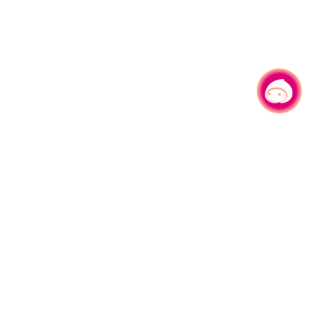
有事问小桃，一起游桃园
330206 桃园市桃园区县府路1号
电话：(03)332-2101#6209
服务时间：週一至週五
上午8:00至12:00 下午13:00至17:00