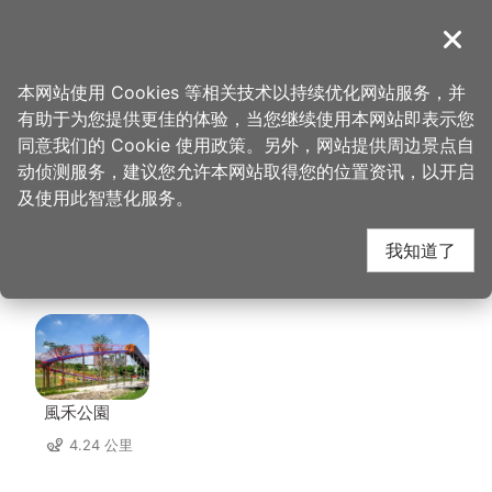
跳
到
導覽
关闭
主
桃园观光导览网
首页
>
想去的地方
>
美食、购物
>
樱木町和风小馆-大众居酒屋
要
本网站使用 Cookies 等相关技术以持续优化网站服务，并
内
有助于为您提供更佳的体验，当您继续使用本网站即表示您
容
樱木町和风小馆-大众
同意我们的 Cookie 使用政策。另外，网站提供周边景点自
区
动侦测服务，建议您允许本网站取得您的位置资讯，以开启
块
及使用此智慧化服务。
居酒屋 周边景点
我知道了
共有 140 处景点
風禾公園
4.24 公里