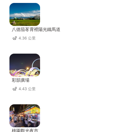
八德茄苳霄裡陽光鐵馬道
4.36 公里
彩韻廣場
4.43 公里
桃園觀光夜市