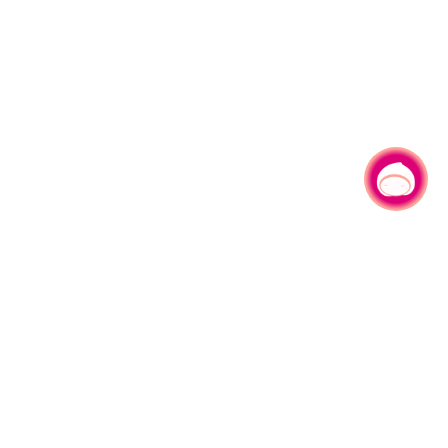
有事问小桃，一起游桃园
|
330206 桃园市桃园区县府路1号
电话：(03)332-2101#6209