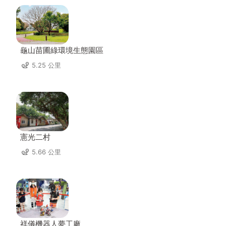
龜山苗圃綠環境生態園區
5.25 公里
憲光二村
5.66 公里
祥儀機器人夢工廠