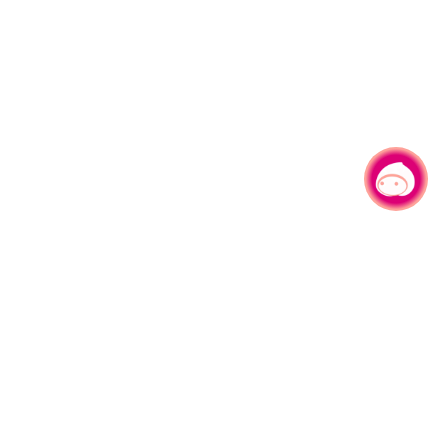
有事问小桃，一起游桃园
330206 桃园市桃园区县府路1号
电话：(03)332-2101#6209