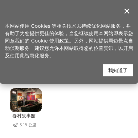
跳
到
導覽
关闭
主
桃园观光导览网
首页
>
想去的地方
>
美食、购物
>
Chophouse 恰好食美式餐厅
要
本网站使用 Cookies 等相关技术以持续优化网站服务，并
内
有助于为您提供更佳的体验，当您继续使用本网站即表示您
容
Chophouse 恰好食美
同意我们的 Cookie 使用政策。另外，网站提供周边景点自
区
动侦测服务，建议您允许本网站取得您的位置资讯，以开启
块
及使用此智慧化服务。
式餐厅 周边景点
我知道了
共有 111 处景点
眷村故事館
5.18 公里