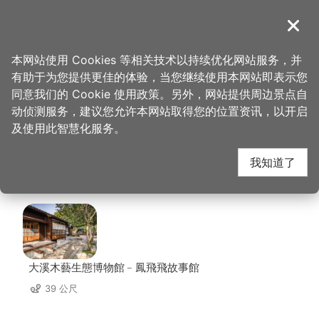
跳
到
導覽
关闭
主
桃园观光导览网
首页
>
想去的地方
>
美食、购物
>
JoinHouse 大溪x好室 好室咖啡
要
本网站使用 Cookies 等相关技术以持续优化网站服务，并
内
有助于为您提供更佳的体验，当您继续使用本网站即表示您
容
JoinHouse 大溪x好室
同意我们的 Cookie 使用政策。另外，网站提供周边景点自
区
动侦测服务，建议您允许本网站取得您的位置资讯，以开启
块
及使用此智慧化服务。
好室咖啡 周边景点
我知道了
共有 125 处景点
大溪木藝生態博物館﹣鳳飛飛故事館
39 公尺