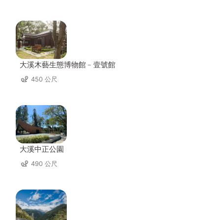
大溪木藝生態博物館﹣壹號館
450 公尺
大溪中正公園
490 公尺