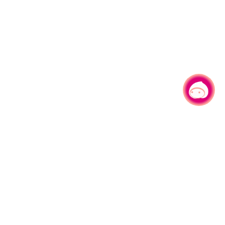
有事问小桃，一起游桃园
330206 桃园市桃园区县府路1号
电话：(03)332-2101#6209