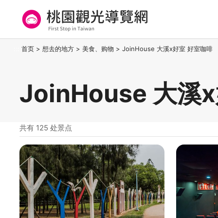
跳
到
主
要
桃园观光导览网
:::
首页
>
想去的地方
>
美食、购物
>
JoinHouse 大溪x好室 好室咖啡
内
容
区
JoinHouse 大
块
共有 125 处景点