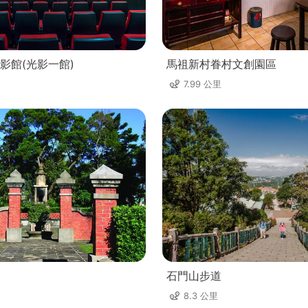
影館(光影一館)
馬祖新村眷村文創園區
7.99 公里
石門山步道
8.3 公里