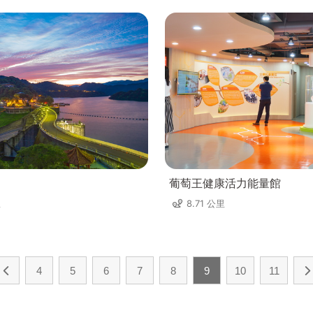
葡萄王健康活力能量館
里
8.71 公里
4
5
6
7
8
9
10
11