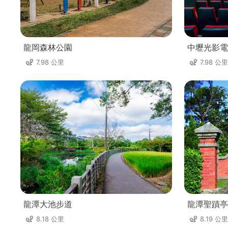
龍岡森林公園
中壢光影電
7.98 公里
7.98 公里
龍潭大池步道
龍潭聖蹟亭
8.18 公里
8.19 公里