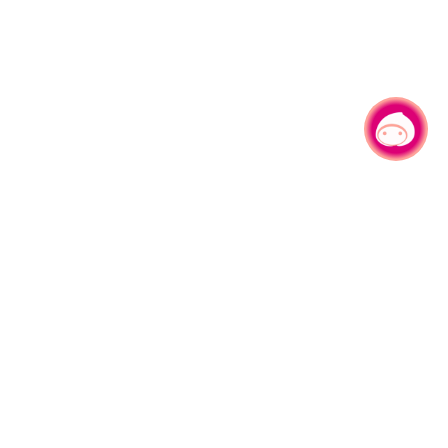
有事问小桃，一起游桃园
330206 桃园市桃园区县府路1号
电话：(03)332-2101#6209
服务时间：週一至週五
上午8:00至12:00 下午13:00至17:00