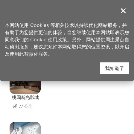
跳
到
導覽
关闭
主
桃园观光导览网
首页
>
想去的地方
>
美食、购物
>
巧虎梦想乐园
要
本网站使用 Cookies 等相关技术以持续优化网站服务，并
内
有助于为您提供更佳的体验，当您继续使用本网站即表示您
容
同意我们的 Cookie 使用政策。另外，网站提供周边景点自
巧虎梦想乐园 周边景点
区
动侦测服务，建议您允许本网站取得您的位置资讯，以开启
块
及使用此智慧化服务。
共有 92 处景点
我知道了
桃園新光影城
77 公尺