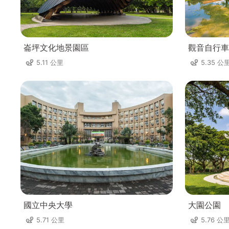
崙坪文化地景園區
觀音自行車
5.11 公里
5.35 公
國立中央大學
大園公園
5.71 公里
5.76 公