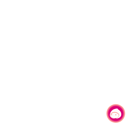
有事问小桃，一起游桃园
|