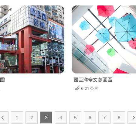
圈
國巨洋傘文創園區
里
6.21 公里
1
2
3
4
5
6
7
8