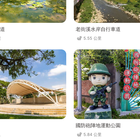
道
老街溪水岸自行車道
里
5.55 公里
國防砲陣地運動公園
里
5.84 公里