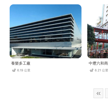
養樂多工廠
中壢六和商
6.19 公里
6.21 公