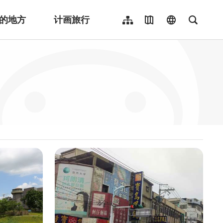
的地方
计画旅行
网站导览
地图导览
language
全文检
繁體中文
English
日本語
한국어
Indonesia
ไทย
Người việt nam