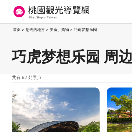
跳
到
主
要
桃园观光导览网
:::
首页
>
想去的地方
>
美食、购物
>
巧虎梦想乐园
内
容
区
巧虎梦想乐园 周
块
共有 92 处景点