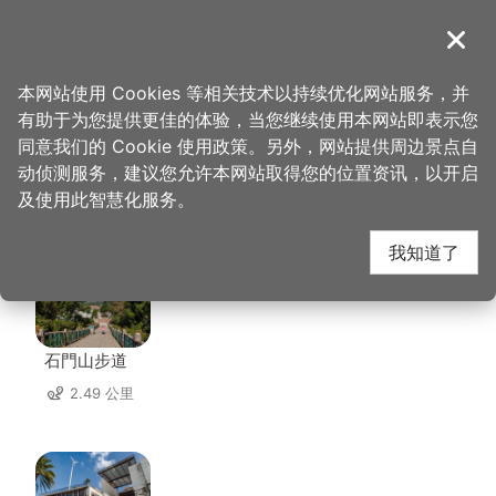
跳
到
導覽
关闭
主
桃园观光导览网
首页
>
想去的地方
>
美食、购物
>
金园活鱼餐厅
要
本网站使用 Cookies 等相关技术以持续优化网站服务，并
内
有助于为您提供更佳的体验，当您继续使用本网站即表示您
容
同意我们的 Cookie 使用政策。另外，网站提供周边景点自
金园活鱼餐厅 周边景点
区
动侦测服务，建议您允许本网站取得您的位置资讯，以开启
块
及使用此智慧化服务。
共有 108 处景点
我知道了
石門山步道
2.49 公里