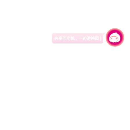
有事问小桃，一起游桃园
|
330206 桃园市桃园区县府路1号
电话：(03)332-2101#6209
服务时间：週一至週五
上午8:00至12:00 下午13:00至17:00