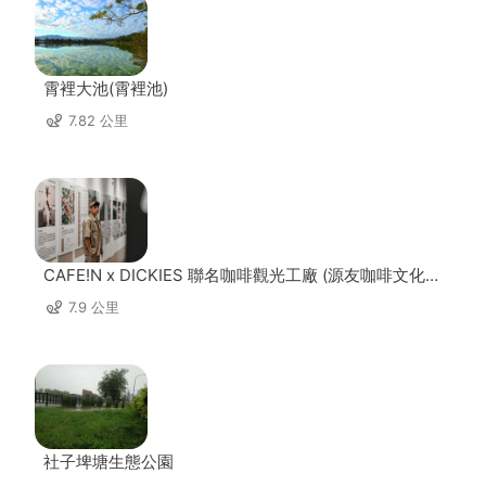
霄裡大池(霄裡池)
7.82 公里
CAFE!N x DICKIES 聯名咖啡觀光工廠 (源友咖啡文化園
區)
7.9 公里
社子埤塘生態公園