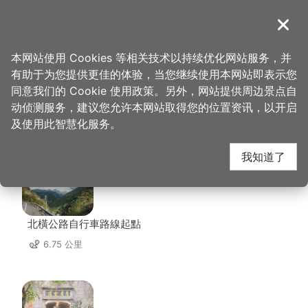
跳
到
導覽
关闭
主
桃园观光导览网
首页
>
想去的地方
>
美食、购物
>
金园活鱼餐厅
要
本网站使用 Cookies 等相关技术以持续优化网站服务，并
内
有助于为您提供更佳的体验，当您继续使用本网站即表示您
容
同意我们的 Cookie 使用政策。另外，网站提供周边景点自
金园活鱼餐厅 周边景点
区
动侦测服务，建议您允许本网站取得您的位置资讯，以开启
块
及使用此智慧化服务。
共有 108 处景点
我知道了
北橫公路自行車路線起點
6.75 公里