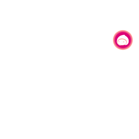
有事问小桃，一起游桃园
|
330206 桃园市桃园区县府路1号
电话：(03)332-2101#6209
服务时间：週一至週五
上午8:00至12:00 下午13:00至17:00