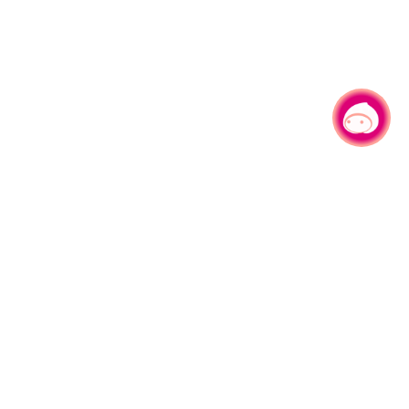
有事问小桃，一起游桃园
|
330206 桃园市桃园区县府路1号
电话：(03)332-2101#6209
服务时间：週一至週五
上午8:00至12:00 下午13:00至17:00