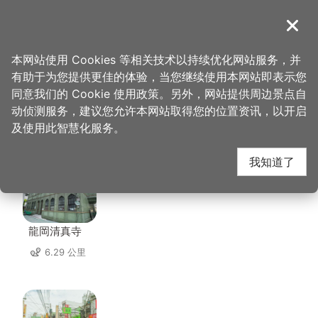
跳
到
導覽
关闭
主
桃园观光导览网
首页
>
想去的地方
>
美食、购物
>
焦点咖啡
要
本网站使用 Cookies 等相关技术以持续优化网站服务，并
内
有助于为您提供更佳的体验，当您继续使用本网站即表示您
容
同意我们的 Cookie 使用政策。另外，网站提供周边景点自
焦点咖啡 周边景点
区
动侦测服务，建议您允许本网站取得您的位置资讯，以开启
块
及使用此智慧化服务。
共有 122 处景点
我知道了
龍岡清真寺
6.29 公里