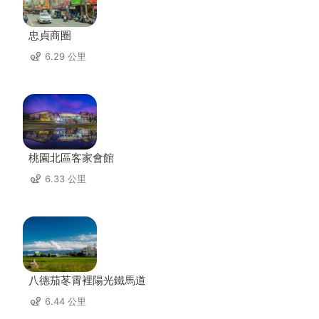
忠貞商圈
6.29 公里
桃園北區客家會館
6.33 公里
八德茄苳霄裡陽光鐵馬道
6.44 公里