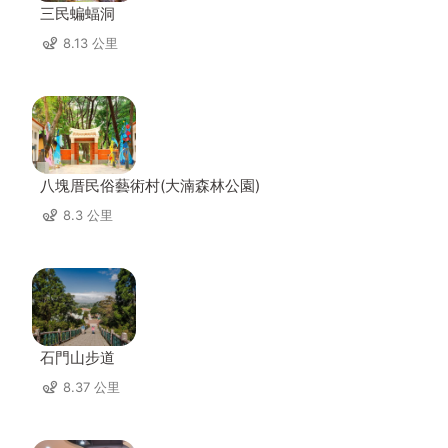
三民蝙蝠洞
8.13 公里
八塊厝民俗藝術村(大湳森林公園)
8.3 公里
石門山步道
8.37 公里