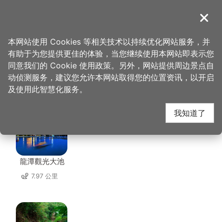
跳
到
導覽
关闭
主
桃园观光导览网
首页
>
想去的地方
>
美食、购物
>
焦点咖啡
要
本网站使用 Cookies 等相关技术以持续优化网站服务，并
内
有助于为您提供更佳的体验，当您继续使用本网站即表示您
容
同意我们的 Cookie 使用政策。另外，网站提供周边景点自
焦点咖啡 周边景点
区
动侦测服务，建议您允许本网站取得您的位置资讯，以开启
块
及使用此智慧化服务。
共有 122 处景点
我知道了
龍潭觀光大池
7.97 公里