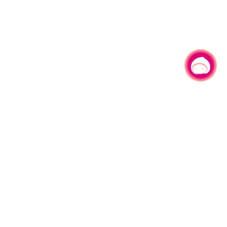
有事问小桃，一起游桃园
|
330206 桃园市桃园区县府路1号
电话：(03)332-2101#6209
服务时间：週一至週五
上午8:00至12:00 下午13:00至17:00