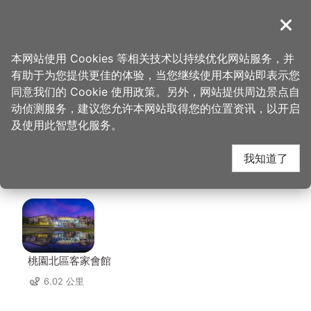
跳
到
導覽
关闭
主
桃园观光导览网
首页
>
想去的地方
>
美食、购物
>
溪友缘风味料理店
要
本网站使用 Cookies 等相关技术以持续优化网站服务，并
内
有助于为您提供更佳的体验，当您继续使用本网站即表示您
容
溪友缘风味料理店 周边
同意我们的 Cookie 使用政策。另外，网站提供周边景点自
区
动侦测服务，建议您允许本网站取得您的位置资讯，以开启
块
及使用此智慧化服务。
景点
我知道了
共有 120 处景点
桃園北區客家會館
6.02 公里