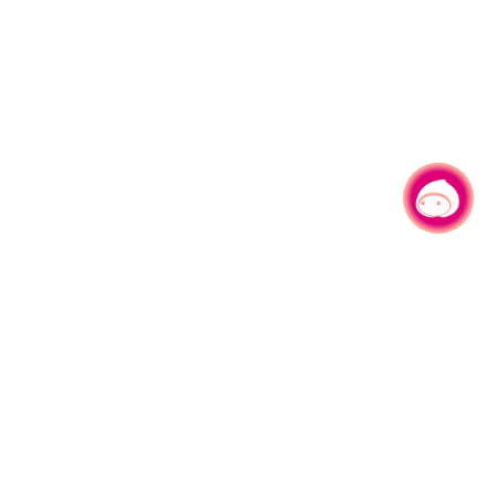
有事问小桃，一起游桃园
330206 桃园市桃园区县府路1号
电话：(03)332-2101#6209