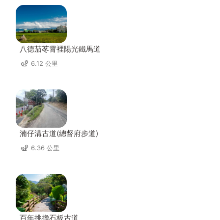
八德茄苳霄裡陽光鐵馬道
6.12 公里
湳仔溝古道(總督府步道)
6.36 公里
百年挑擔石板古道