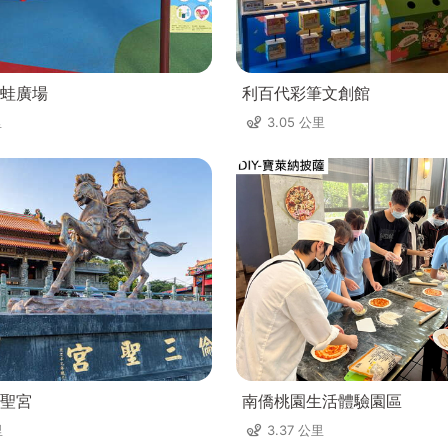
蛙廣場
利百代彩筆文創館
里
3.05 公里
聖宮
南僑桃園生活體驗園區
里
3.37 公里