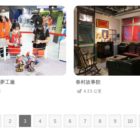
夢工廠
眷村故事館
里
4.23 公里
2
3
4
5
6
7
8
9
10