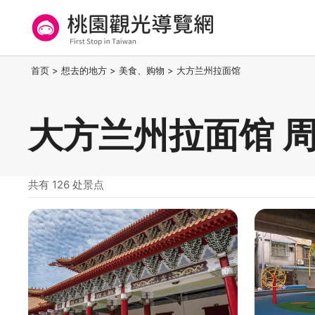
跳
到
主
要
桃园观光导览网
:::
首页
>
想去的地方
>
美食、购物
>
大方兰州拉面馆
内
容
区
大方兰州拉面馆 
块
共有 126 处景点