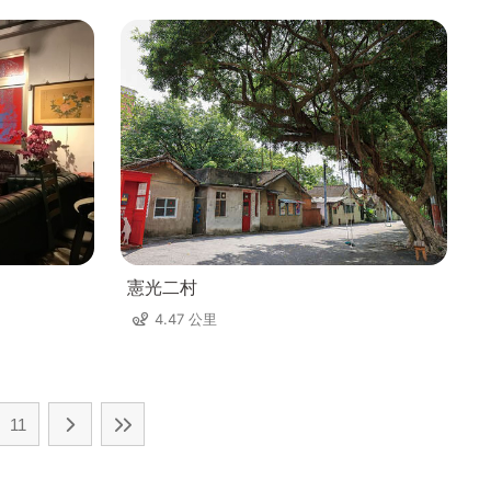
憲光二村
4.47 公里
11