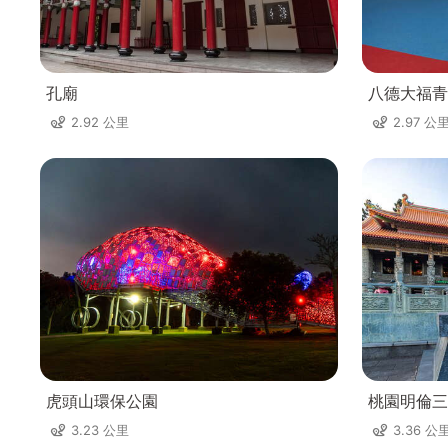
孔廟
八德大福青
2.92 公里
2.97 公
虎頭山環保公園
桃園明倫三
3.23 公里
3.36 公