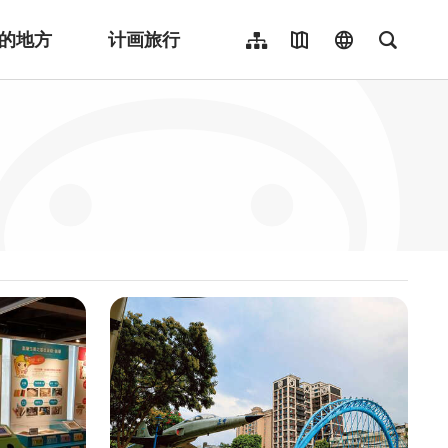
的地方
计画旅行
网站导览
地图导览
language
全文检
繁體中文
English
日本語
한국어
Indonesia
ไทย
Người việt nam