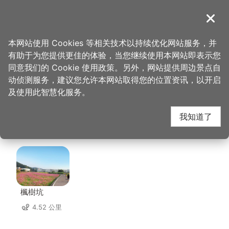
跳
到
導覽
关闭
主
桃园观光导览网
首页
>
想去的地方
>
美食、购物
>
大方兰州拉面馆
要
本网站使用 Cookies 等相关技术以持续优化网站服务，并
内
有助于为您提供更佳的体验，当您继续使用本网站即表示您
容
大方兰州拉面馆 周边景
同意我们的 Cookie 使用政策。另外，网站提供周边景点自
区
动侦测服务，建议您允许本网站取得您的位置资讯，以开启
块
及使用此智慧化服务。
点
我知道了
共有 126 处景点
楓樹坑
4.52 公里