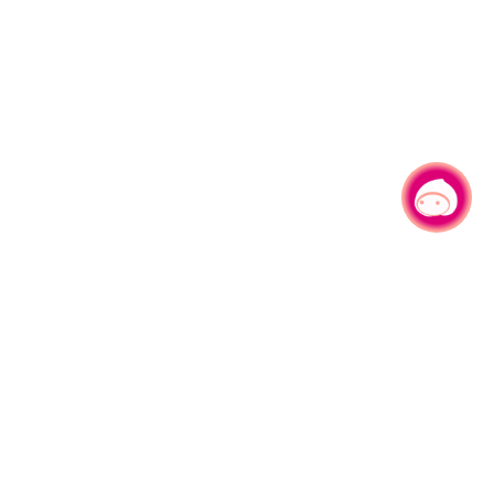
有事问小桃，一起游桃园
|
330206 桃园市桃园区县府路1号
电话：(03)332-2101#6209