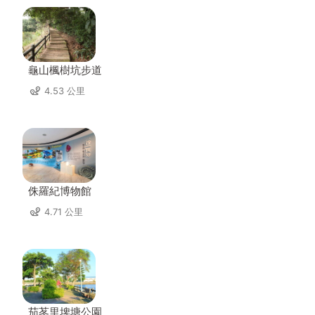
龜山楓樹坑步道
4.53 公里
侏羅紀博物館
4.71 公里
茄苳里埤塘公園