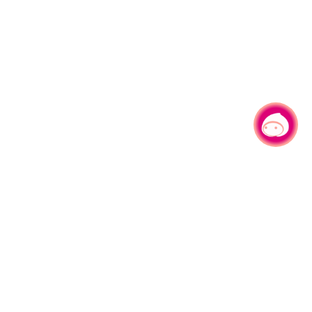
有事问小桃，一起游桃园
330206 桃园市桃园区县府路1号
电话：(03)332-2101#6209