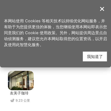
跳
到
導覽
关闭
主
桃园观光导览网
首页
>
想去的地方
>
美食、购物
>
品杰首乌御膳馆
要
本网站使用 Cookies 等相关技术以持续优化网站服务，并
内
有助于为您提供更佳的体验，当您继续使用本网站即表示您
容
品杰首乌御膳馆 周边店
同意我们的 Cookie 使用政策。另外，网站提供周边景点自
区
动侦测服务，建议您允许本网站取得您的位置资讯，以开启
块
及使用此智慧化服务。
家
我知道了
共有 271 间店家
友美子珈琲
9.23 公里