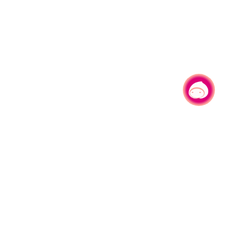
有事问小桃，一起游桃园
|
330206 桃园市桃园区县府路1号
电话：(03)332-2101#6209