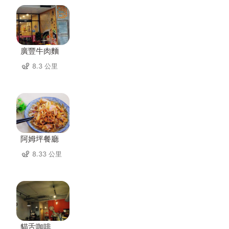
廣豐牛肉麵
8.3 公里
阿姆坪餐廳
8.33 公里
貓舌咖啡