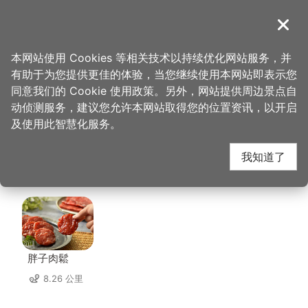
跳
到
導覽
关闭
主
桃园观光导览网
首页
>
想去的地方
>
美食、购物
>
TINA厨房大溪店
要
本网站使用 Cookies 等相关技术以持续优化网站服务，并
内
有助于为您提供更佳的体验，当您继续使用本网站即表示您
容
TINA厨房大溪店 周边
同意我们的 Cookie 使用政策。另外，网站提供周边景点自
区
动侦测服务，建议您允许本网站取得您的位置资讯，以开启
块
及使用此智慧化服务。
店家
我知道了
共有 241 间店家
胖子肉鬆
8.26 公里