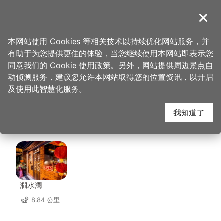
跳
到
導覽
关闭
主
桃园观光导览网
首页
>
想去的地方
>
美食、购物
>
TINA厨房大溪店
要
本网站使用 Cookies 等相关技术以持续优化网站服务，并
内
有助于为您提供更佳的体验，当您继续使用本网站即表示您
容
TINA厨房大溪店 周边
同意我们的 Cookie 使用政策。另外，网站提供周边景点自
区
动侦测服务，建议您允许本网站取得您的位置资讯，以开启
块
及使用此智慧化服务。
店家
我知道了
共有 241 间店家
澗水瀾
8.84 公里