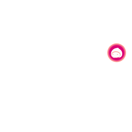
有事问小桃，一起游桃园
330206 桃园市桃园区县府路1号
电话：(03)332-2101#6209