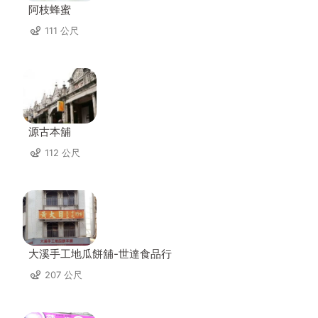
阿枝蜂蜜
111 公尺
源古本舖
112 公尺
大溪手工地瓜餅舖-世達食品行
207 公尺