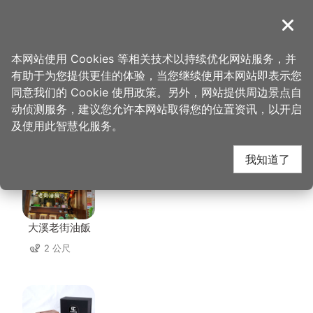
跳
到
導覽
关闭
主
桃园观光导览网
首页
>
想去的地方
>
美食、购物
>
芊香园
要
本网站使用 Cookies 等相关技术以持续优化网站服务，并
内
有助于为您提供更佳的体验，当您继续使用本网站即表示您
容
同意我们的 Cookie 使用政策。另外，网站提供周边景点自
芊香园 周边店家
区
动侦测服务，建议您允许本网站取得您的位置资讯，以开启
块
及使用此智慧化服务。
共有 228 间店家
我知道了
大溪老街油飯
2 公尺