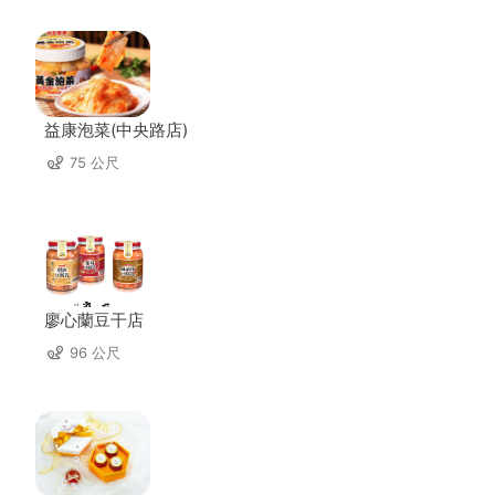
益康泡菜(中央路店)
75 公尺
廖心蘭豆干店
96 公尺