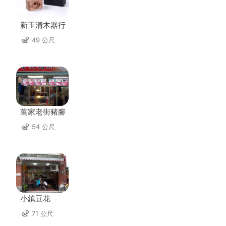
新玉清木器行
49 公尺
萬家老街豬腳
54 公尺
小鎮豆花
71 公尺