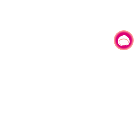
有事问小桃，一起游桃园
|
330206 桃园市桃园区县府路1号
电话：(03)332-2101#6209
服务时间：週一至週五
上午8:00至12:00 下午13:00至17:00