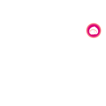
有事问小桃，一起游桃园
|
330206 桃园市桃园区县府路1号
电话：(03)332-2101#6209
服务时间：週一至週五
上午8:00至12:00 下午13:00至17:00