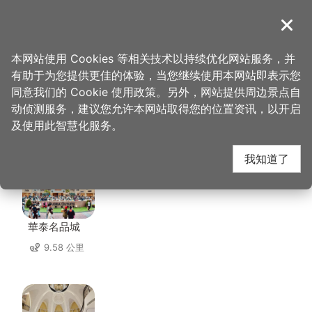
跳
到
導覽
关闭
主
桃园观光导览网
首页
>
想去的地方
>
美食、购物
>
皇帝岭会馆
要
本网站使用 Cookies 等相关技术以持续优化网站服务，并
内
有助于为您提供更佳的体验，当您继续使用本网站即表示您
容
同意我们的 Cookie 使用政策。另外，网站提供周边景点自
皇帝岭会馆 周边店家
区
动侦测服务，建议您允许本网站取得您的位置资讯，以开启
块
及使用此智慧化服务。
共有 316 间店家
我知道了
華泰名品城
9.58 公里