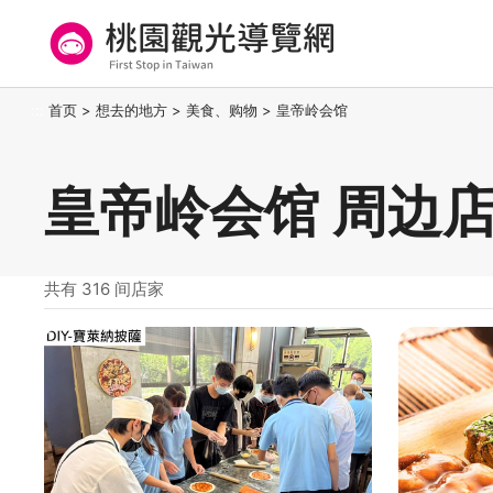
跳
到
主
要
桃园观光导览网
:::
首页
>
想去的地方
>
美食、购物
>
皇帝岭会馆
内
容
区
皇帝岭会馆 周边
块
共有 316 间店家