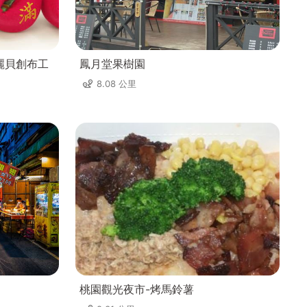
兒麗貝創布工
鳳月堂果樹園
8.08 公里
桃園觀光夜市-烤馬鈴薯