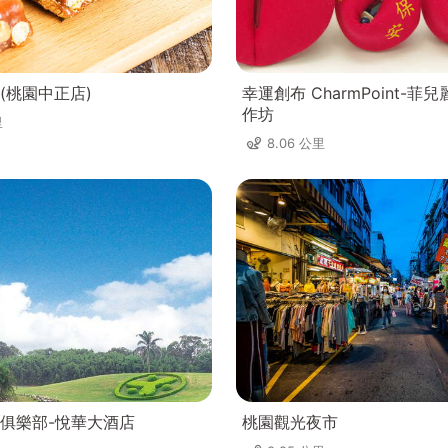
(桃園中正店)
幸運創布 CharmPoint-菲
作坊
里
8.06 公里
俱樂部-悅華大酒店
桃園觀光夜市