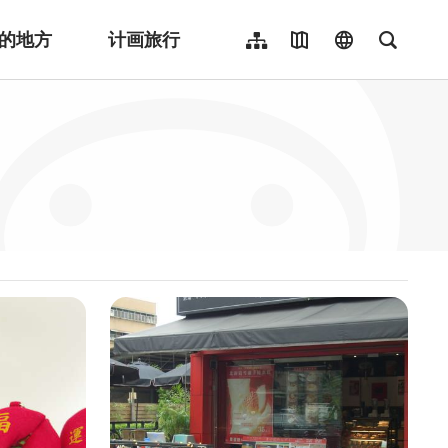
的地方
计画旅行
网站导览
地图导览
language
全文检
繁體中文
English
日本語
한국어
Indonesia
ไทย
Người việt nam