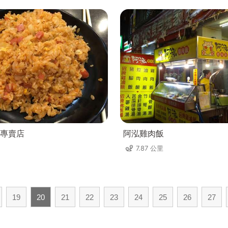
專賣店
阿泓雞肉飯
7.87 公里
19
20
21
22
23
24
25
26
27