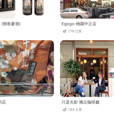
 (鄧爸麥酒)
Egogo-桃園中正店
7.79 公里
功店
只是光影 獨立咖啡廳
7.84 公里