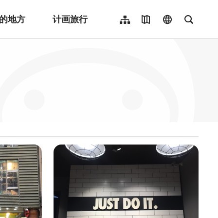
的地方
计画旅行
网站导览
地图导览
language
全文检
繁體中文
English
日本語
한국어
Indonesia
ไทย
Người việt nam