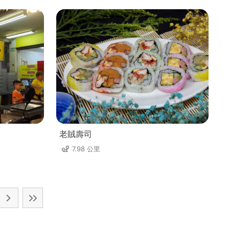
老賊壽司
7.98 公里