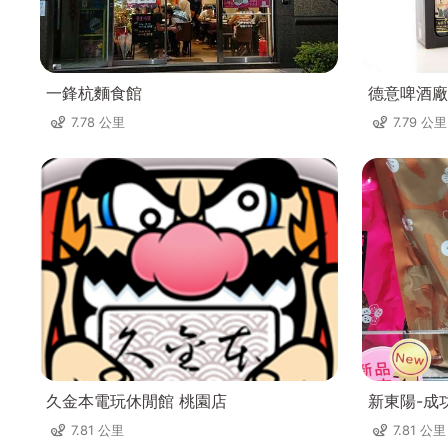
一鋒杭麵食館
德意啤酒廠
7.78 公里
7.79 公里
久金本電玩休閒館 桃園店
新東陽-成
7.81 公里
7.81 公里