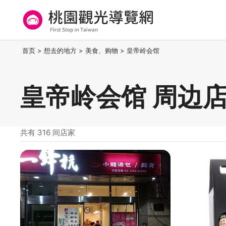
跳
到
主
要
桃园观光导览网
:::
首页
>
想去的地方
>
美食、购物
>
皇帝岭会馆
内
容
区
皇帝岭会馆 周边
块
共有 316 间店家