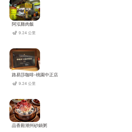
阿泓雞肉飯
9.24 公里
路易莎咖啡-桃園中正店
9.24 公里
品香殿潮州砂鍋粥