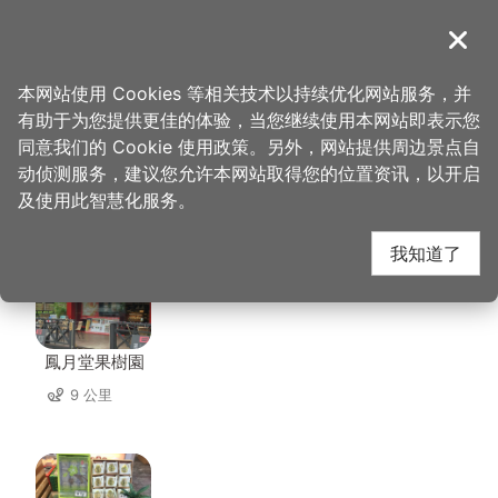
跳
到
導覽
关闭
主
桃园观光导览网
首页
>
想去的地方
>
美食、购物
>
伍角灯小吃
要
本网站使用 Cookies 等相关技术以持续优化网站服务，并
内
有助于为您提供更佳的体验，当您继续使用本网站即表示您
容
同意我们的 Cookie 使用政策。另外，网站提供周边景点自
伍角灯小吃 周边店家
区
动侦测服务，建议您允许本网站取得您的位置资讯，以开启
块
及使用此智慧化服务。
共有 292 间店家
我知道了
鳳月堂果樹園
9 公里