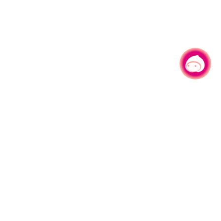
有事问小桃，一起游桃园
|
330206 桃园市桃园区县府路1号
电话：(03)332-2101#6209
服务时间：週一至週五
上午8:00至12:00 下午13:00至17:00