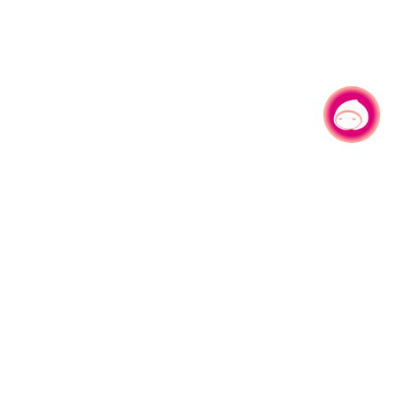
有事问小桃，一起游桃园
|
330206 桃园市桃园区县府路1号
电话：(03)332-2101#6209
服务时间：週一至週五
上午8:00至12:00 下午13:00至17:00