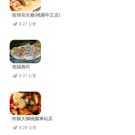
龍情花生糖(桃園中正店)
9.27 公里
老賊壽司
9.27 公里
炸鷄大獅桃園車站店
9.28 公里