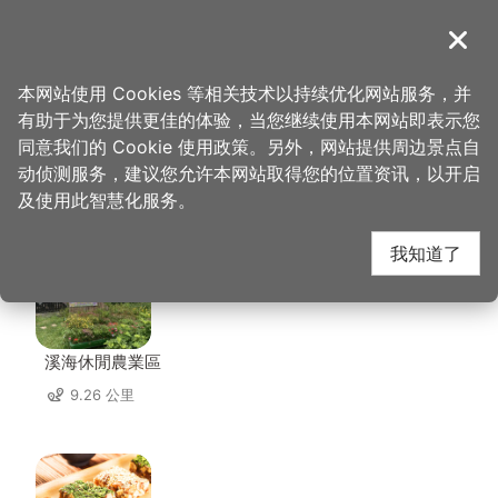
跳
到
導覽
关闭
主
桃园观光导览网
首页
>
想去的地方
>
美食、购物
>
伍角灯小吃
要
本网站使用 Cookies 等相关技术以持续优化网站服务，并
内
有助于为您提供更佳的体验，当您继续使用本网站即表示您
容
同意我们的 Cookie 使用政策。另外，网站提供周边景点自
伍角灯小吃 周边店家
区
动侦测服务，建议您允许本网站取得您的位置资讯，以开启
块
及使用此智慧化服务。
共有 292 间店家
我知道了
溪海休閒農業區
9.26 公里