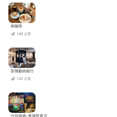
叁咖啡
1.88 公里
吾飛藝術銀行
1.92 公里
沙貝燒烤-青埔宵夜店