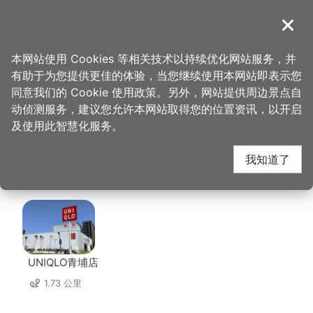
跳
到
導覽
关闭
主
桃园观光导览网
首页
>
想去的地方
>
美食、购物
>
大江国际购物中心
要
本网站使用 Cookies 等相关技术以持续优化网站服务，并
内
有助于为您提供更佳的体验，当您继续使用本网站即表示您
容
大江国际购物中心 周边
同意我们的 Cookie 使用政策。另外，网站提供周边景点自
区
动侦测服务，建议您允许本网站取得您的位置资讯，以开启
块
及使用此智慧化服务。
店家
我知道了
共有 286 间店家
UNIQLO青埔店
1.73 公里