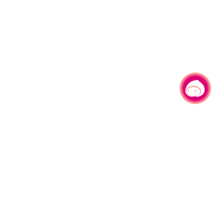
有事问小桃，一起游桃园
|
330206 桃园市桃园区县府路1号
电话：(03)332-2101#6209