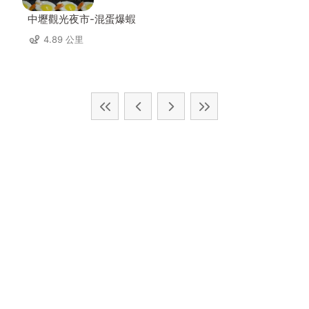
中壢觀光夜市-混蛋爆蝦
4.89 公里