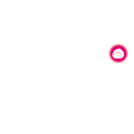
有事问小桃，一起游桃园
330206 桃园市桃园区县府路1号
电话：(03)332-2101#6209