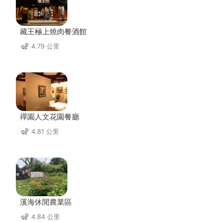
藏王極上燒肉餐酒館
4.79 公里
禪園人文花園餐廳
4.81 公里
溪海休閒農業區
4.84 公里