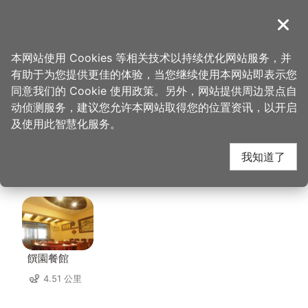
跳
到
導覽
关闭
主
桃园观光导览网
首页
>
想去的地方
>
美食、购物
>
大江国际购物中心
要
本网站使用 Cookies 等相关技术以持续优化网站服务，并
内
有助于为您提供更佳的体验，当您继续使用本网站即表示您
容
大江国际购物中心 周边
同意我们的 Cookie 使用政策。另外，网站提供周边景点自
区
动侦测服务，建议您允许本网站取得您的位置资讯，以开启
块
及使用此智慧化服务。
店家
我知道了
共有 286 间店家
饌園餐館
4.51 公里