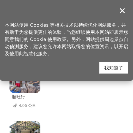
跳
到
導覽
关闭
主
桃园观光导览网
首页
>
想去的地方
>
美食、购物
>
阿姆坪餐厅
要
本网站使用 Cookies 等相关技术以持续优化网站服务，并
内
有助于为您提供更佳的体验，当您继续使用本网站即表示您
容
同意我们的 Cookie 使用政策。另外，网站提供周边景点自
阿姆坪餐厅 周边店家
区
动侦测服务，建议您允许本网站取得您的位置资讯，以开启
块
及使用此智慧化服务。
共有 122 间店家
我知道了
順旺行
4.05 公里