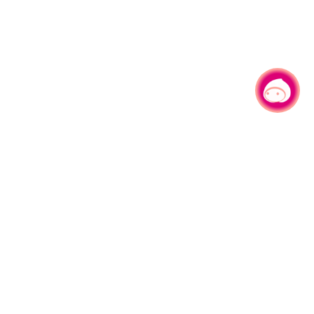
有事问小桃，一起游桃园
330206 桃园市桃园区县府路1号
电话：(03)332-2101#6209
服务时间：週一至週五
上午8:00至12:00 下午13:00至17:00