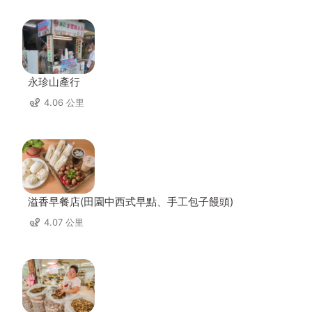
永珍山產行
4.06 公里
溢香早餐店(田園中西式早點、手工包子饅頭)
4.07 公里