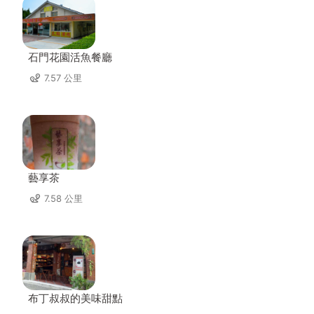
石門花園活魚餐廳
7.57 公里
藝享茶
7.58 公里
布丁叔叔的美味甜點