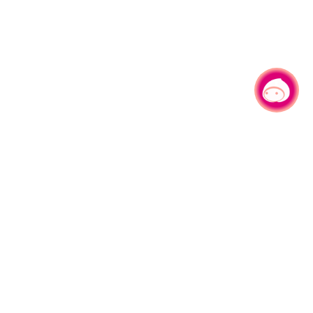
有事问小桃，一起游桃园
330206 桃园市桃园区县府路1号
电话：(03)332-2101#6209
服务时间：週一至週五
上午8:00至12:00 下午13:00至17:00