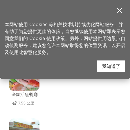
跳
到
導覽
关闭
主
桃园观光导览网
首页
>
想去的地方
>
美食、购物
>
阿姆坪餐厅
要
本网站使用 Cookies 等相关技术以持续优化网站服务，并
内
有助于为您提供更佳的体验，当您继续使用本网站即表示您
容
同意我们的 Cookie 使用政策。另外，网站提供周边景点自
阿姆坪餐厅 周边店家
区
动侦测服务，建议您允许本网站取得您的位置资讯，以开启
块
及使用此智慧化服务。
共有 122 间店家
我知道了
全家活魚餐廳
7.53 公里