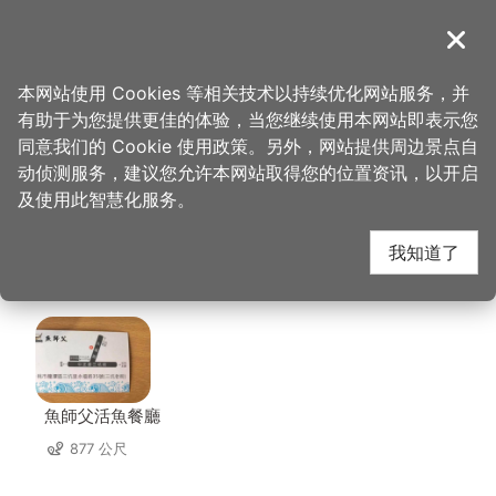
跳
到
導覽
关闭
主
桃园观光导览网
首页
>
想去的地方
>
美食、购物
>
宾帅活鱼湘菜餐厅
要
本网站使用 Cookies 等相关技术以持续优化网站服务，并
内
有助于为您提供更佳的体验，当您继续使用本网站即表示您
容
宾帅活鱼湘菜餐厅 周边
同意我们的 Cookie 使用政策。另外，网站提供周边景点自
区
动侦测服务，建议您允许本网站取得您的位置资讯，以开启
块
及使用此智慧化服务。
店家
我知道了
共有 164 间店家
魚師父活魚餐廳
877 公尺