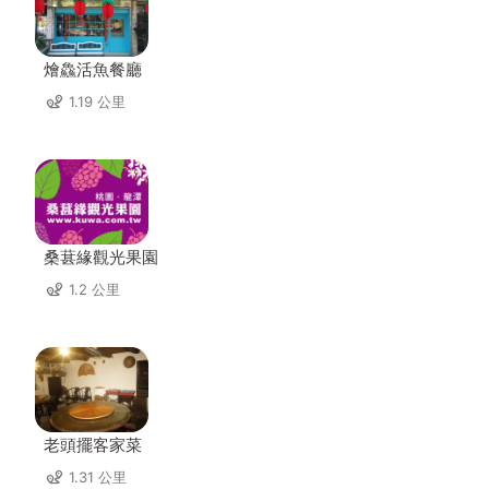
燴鱻活魚餐廳
1.19 公里
桑葚緣觀光果園
1.2 公里
老頭擺客家菜
1.31 公里