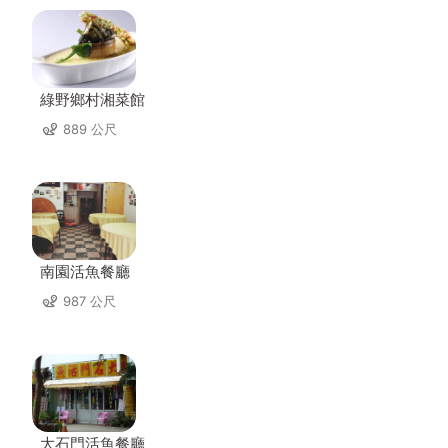
綠野鄉村湘菜館
889 公尺
南園活魚餐廳
987 公尺
大石門活魚餐廳