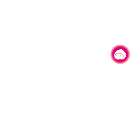
有事问小桃，一起游桃园
330206 桃园市桃园区县府路1号
电话：(03)332-2101#6209