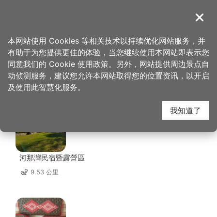
跳
到
導覽
关闭
主
桃园观光导览网
首页
>
想去的地方
>
美食、购物
>
桥头活鱼餐厅
要
本网站使用 Cookies 等相关技术以持续优化网站服务，并
内
有助于为您提供更佳的体验，当您继续使用本网站即表示您
容
同意我们的 Cookie 使用政策。另外，网站提供周边景点自
桥头活鱼餐厅 周边店家
区
动侦测服务，建议您允许本网站取得您的位置资讯，以开启
块
及使用此智慧化服务。
共有 126 间店家
我知道了
河那灣民宿暨露營區
9.53 公里