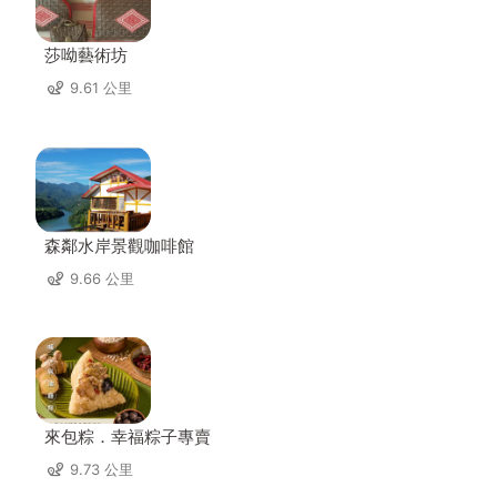
莎呦藝術坊
9.61 公里
森鄰水岸景觀咖啡館
9.66 公里
來包粽．幸福粽子專賣
9.73 公里