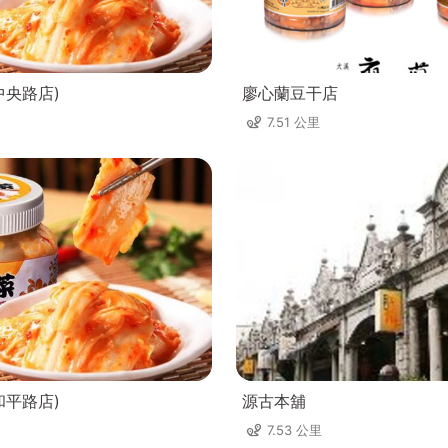
中央路店)
廖心蘭豆干店
7.51 公里
和平路店)
源古本舖
7.53 公里