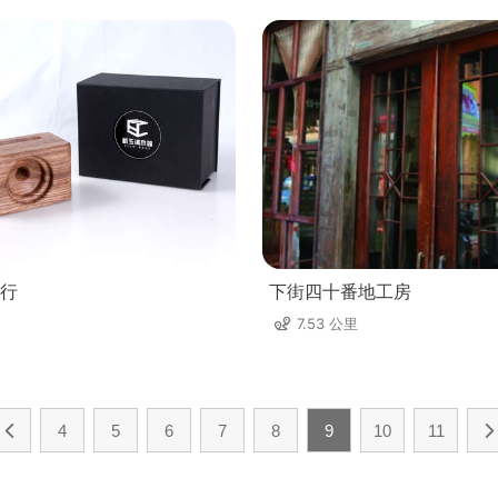
行
下街四十番地工房
7.53 公里
4
5
6
7
8
9
10
11