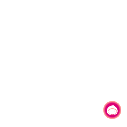
有事问小桃，一起游桃园
|