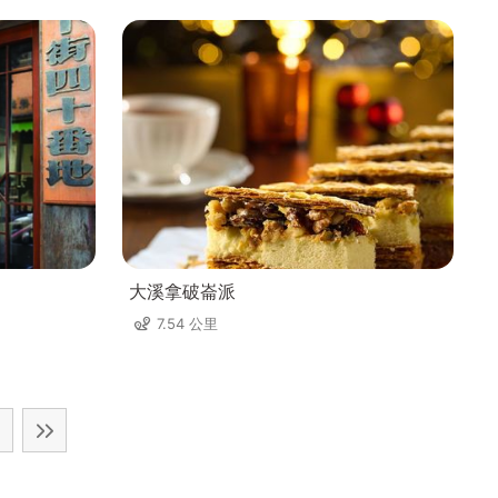
大溪拿破崙派
7.54 公里