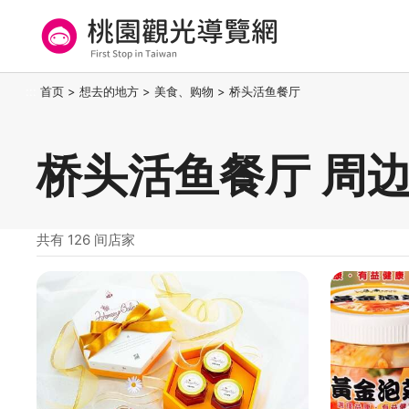
跳
到
主
要
桃园观光导览网
:::
首页
>
想去的地方
>
美食、购物
>
桥头活鱼餐厅
内
容
区
桥头活鱼餐厅 周
块
共有 126 间店家