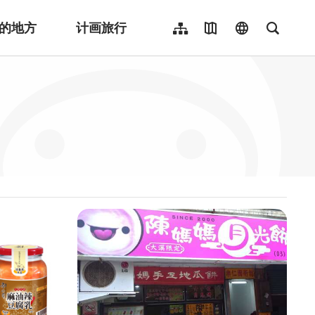
的地方
计画旅行
网站导览
地图导览
language
全文检
繁體中文
English
日本語
한국어
Indonesia
ไทย
Người việt nam