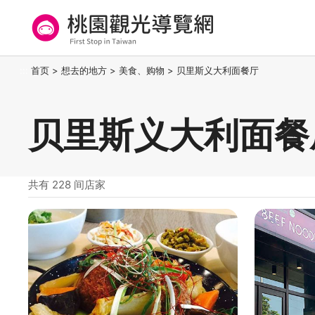
跳
到
主
要
桃园观光导览网
:::
首页
>
想去的地方
>
美食、购物
>
贝里斯义大利面餐厅
内
容
区
贝里斯义大利面餐
块
共有 228 间店家