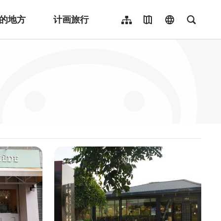
的地方
计画旅行
网站导览
地图导览
language
全文检
繁體中文
English
日本語
한국어
Indonesia
ไทย
Người việt nam