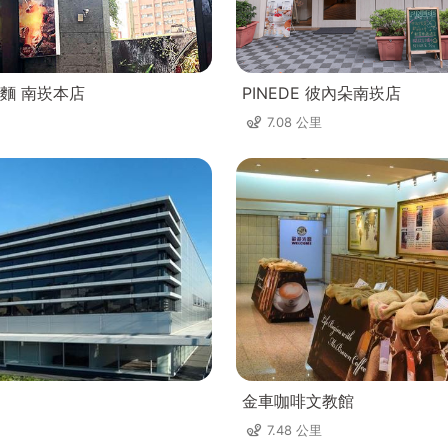
麵 南崁本店
PINEDE 彼內朵南崁店
7.08 公里
金車咖啡文教館
7.48 公里