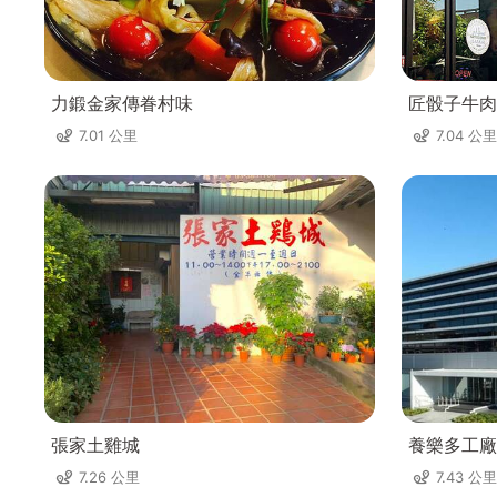
力鍛金家傳眷村味
匠骰子牛肉
7.01 公里
7.04 公里
張家土雞城
養樂多工廠
7.26 公里
7.43 公里