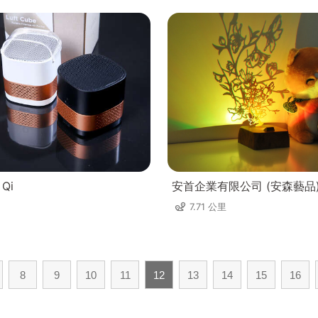
Qi
安首企業有限公司 (安森藝品
7.71 公里
8
9
10
11
12
13
14
15
16