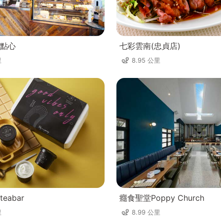
點心
七彩雲南(忠貞店)
里
8.95 公里
eabar
癮食聖堂Poppy Church
里
8.99 公里