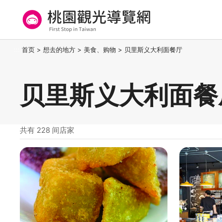
跳
到
主
要
桃园观光导览网
:::
首页
>
想去的地方
>
美食、购物
>
贝里斯义大利面餐厅
内
容
区
贝里斯义大利面餐
块
共有 228 间店家