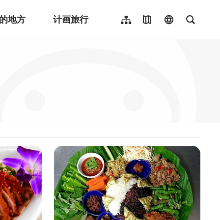
的地方
计画旅行
网站导览
地图导览
language
全文检
繁體中文
English
日本語
한국어
Indonesia
ไทย
Người việt nam