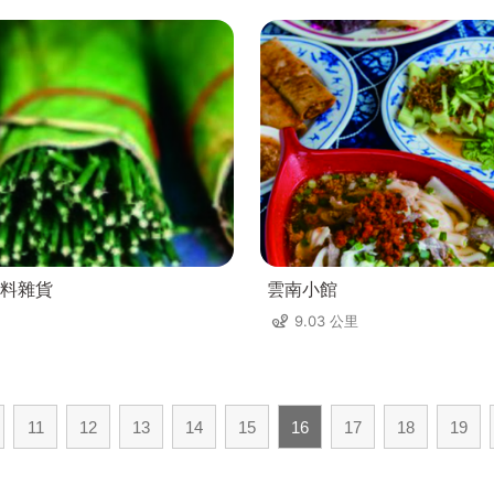
料雜貨
雲南小館
9.03 公里
11
12
13
14
15
16
17
18
19