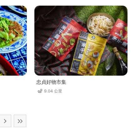
忠貞好物市集
9.04 公里