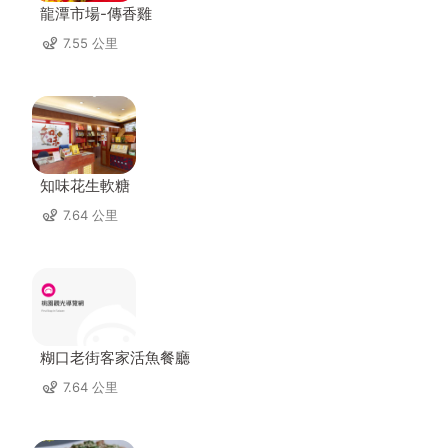
龍潭市場-傳香雞
7.55 公里
知味花生軟糖
7.64 公里
糊口老街客家活魚餐廳
7.64 公里