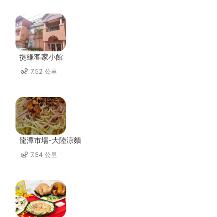
提緣客家小館
7.52 公里
龍潭市場-大陸涼麵
7.54 公里