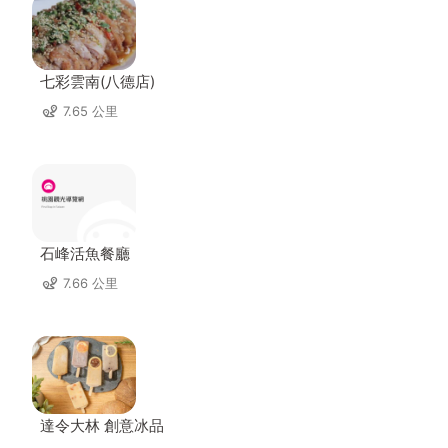
七彩雲南(八德店)
7.65 公里
石峰活魚餐廳
7.66 公里
達令大林 創意冰品