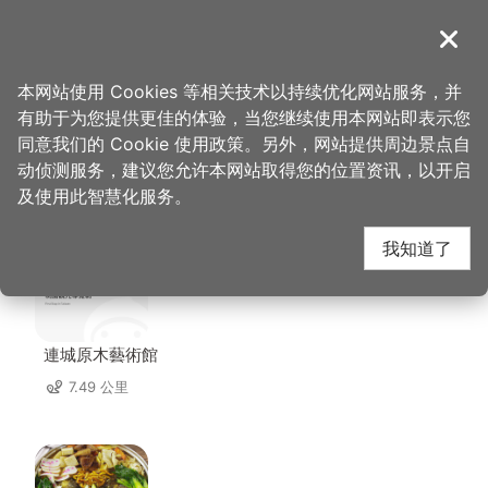
跳
到
導覽
关闭
主
桃园观光导览网
首页
>
想去的地方
>
美食、购物
>
廖心兰豆干店
要
本网站使用 Cookies 等相关技术以持续优化网站服务，并
内
有助于为您提供更佳的体验，当您继续使用本网站即表示您
容
同意我们的 Cookie 使用政策。另外，网站提供周边景点自
廖心兰豆干店 周边店家
区
动侦测服务，建议您允许本网站取得您的位置资讯，以开启
块
及使用此智慧化服务。
共有 226 间店家
我知道了
連城原木藝術館
7.49 公里