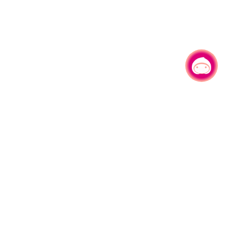
有事问小桃，一起游桃园
|
330206 桃园市桃园区县府路1号
电话：(03)332-2101#6209
服务时间：週一至週五
上午8:00至12:00 下午13:00至17:00