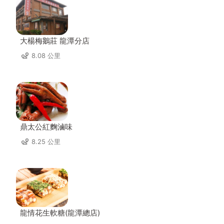
大楊梅鵝莊 龍潭分店
8.08 公里
鼎太公紅麴滷味
8.25 公里
龍情花生軟糖(龍潭總店)