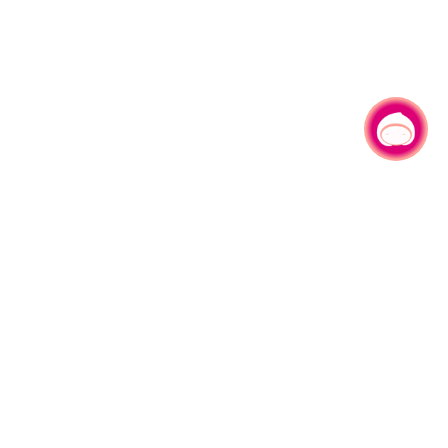
有事问小桃，一起游桃园
330206 桃园市桃园区县府路1号
电话：(03)332-2101#6209
服务时间：週一至週五
上午8:00至12:00 下午13:00至17:00