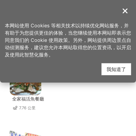
跳
到
導覽
关闭
主
桃园观光导览网
首页
>
想去的地方
>
美食、购物
>
廖心兰豆干店
要
本网站使用 Cookies 等相关技术以持续优化网站服务，并
内
有助于为您提供更佳的体验，当您继续使用本网站即表示您
容
同意我们的 Cookie 使用政策。另外，网站提供周边景点自
廖心兰豆干店 周边店家
区
动侦测服务，建议您允许本网站取得您的位置资讯，以开启
块
及使用此智慧化服务。
共有 226 间店家
我知道了
全家福活魚餐廳
7.76 公里