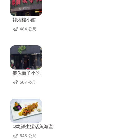
韓湘樓小館
484 公尺
麥你面子小吃
507 公尺
Q幼鮮生猛活魚海產
648 公尺