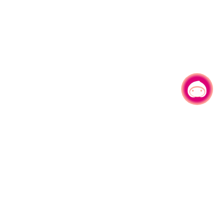
有事问小桃，一起游桃园
|
330206 桃园市桃园区县府路1号
电话：(03)332-2101#6209