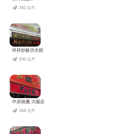
282 公尺
祥祥炒飯功夫館
330 公尺
中原燒臘 大園店
344 公尺