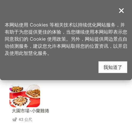
跳
到
導覽
关闭
主
桃园观光导览网
首页
>
想去的地方
>
美食、购物
>
大园市场-万佳香肉松
要
本网站使用 Cookies 等相关技术以持续优化网站服务，并
内
有助于为您提供更佳的体验，当您继续使用本网站即表示您
容
大园市场-万佳香肉松
同意我们的 Cookie 使用政策。另外，网站提供周边景点自
区
动侦测服务，建议您允许本网站取得您的位置资讯，以开启
块
及使用此智慧化服务。
周边店家
我知道了
共有 59 间店家
大園市場-小蘭雞捲
43 公尺