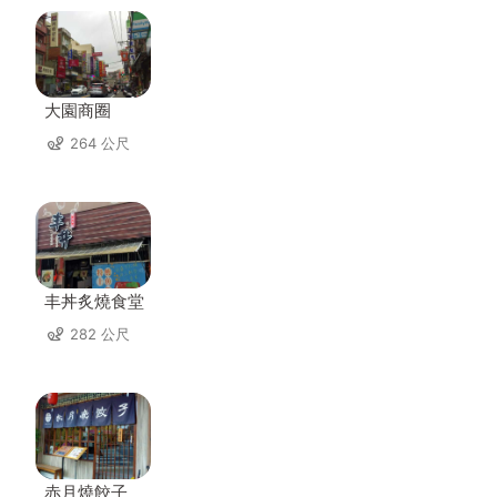
大園商圈
264 公尺
丰丼炙燒食堂
282 公尺
赤月燒餃子