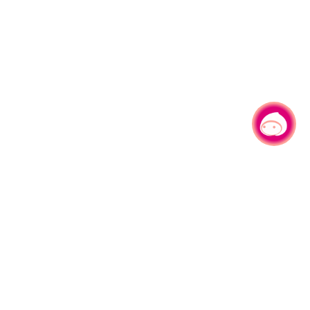
有事问小桃，一起游桃园
330206 桃园市桃园区县府路1号
电话：(03)332-2101#6209