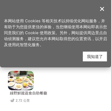
跳
到
導覽
关闭
主
桃园观光导览网
首页
>
想去的地方
>
美食、购物
>
中坜观光夜市-祥伯东山鸭头
要
本网站使用 Cookies 等相关技术以持续优化网站服务，并
内
有助于为您提供更佳的体验，当您继续使用本网站即表示您
容
中坜观光夜市-祥伯东
同意我们的 Cookie 使用政策。另外，网站提供周边景点自
区
动侦测服务，建议您允许本网站取得您的位置资讯，以开启
块
及使用此智慧化服务。
山鸭头 周边店家
我知道了
共有 215 间店家
綠野鮮蹤蔬食自助餐廳
2.72 公里