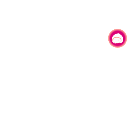
有事问小桃，一起游桃园
330206 桃园市桃园区县府路1号
电话：(03)332-2101#6209
服务时间：週一至週五
上午8:00至12:00 下午13:00至17:00