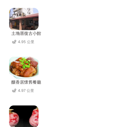
土埆厝復古小館
4.95 公里
釀香居懷舊餐廳
4.97 公里