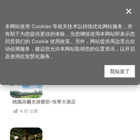
跳
到
導覽
关闭
主
桃园观光导览网
首页
>
想去的地方
>
美食、购物
>
陈妈妈月光饼
要
本网站使用 Cookies 等相关技术以持续优化网站服务，并
内
有助于为您提供更佳的体验，当您继续使用本网站即表示您
容
同意我们的 Cookie 使用政策。另外，网站提供周边景点自
陈妈妈月光饼 周边店家
区
动侦测服务，建议您允许本网站取得您的位置资讯，以开启
块
及使用此智慧化服务。
共有 223 间店家
我知道了
桃園高爾夫俱樂部-悅華大酒店
4.32 公里