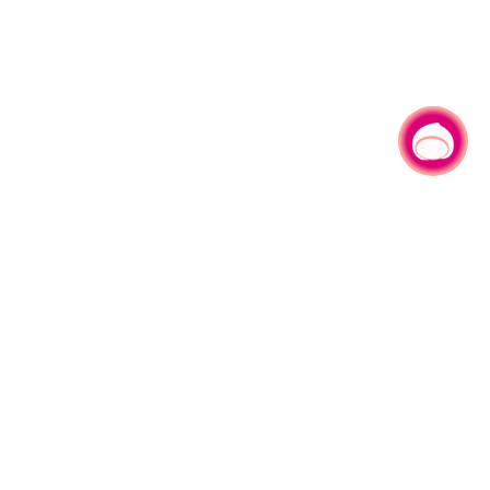
有事问小桃，一起游桃园
|
330206 桃园市桃园区县府路1号
电话：(03)332-2101#6209
服务时间：週一至週五
上午8:00至12:00 下午13:00至17:00