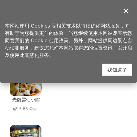
跳
到
導覽
关闭
主
桃园观光导览网
首页
>
想去的地方
>
美食、购物
>
陈妈妈月光饼
要
本网站使用 Cookies 等相关技术以持续优化网站服务，并
内
有助于为您提供更佳的体验，当您继续使用本网站即表示您
容
同意我们的 Cookie 使用政策。另外，网站提供周边景点自
陈妈妈月光饼 周边店家
区
动侦测服务，建议您允许本网站取得您的位置资讯，以开启
块
及使用此智慧化服务。
共有 223 间店家
我知道了
光復雲仙小館
5.58 公里