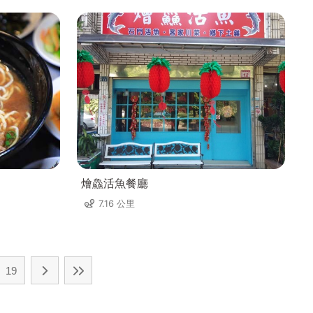
燴鱻活魚餐廳
7.16 公里
19