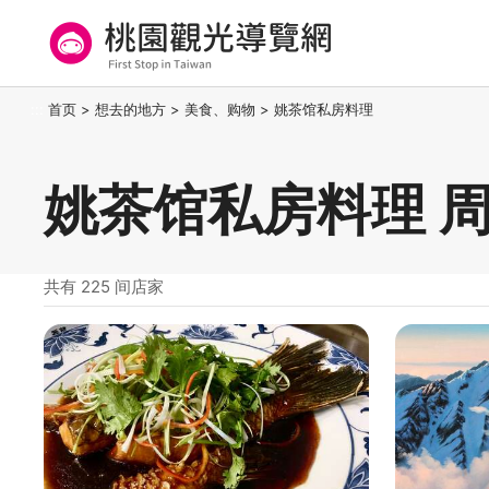
跳
到
主
要
桃园观光导览网
:::
首页
>
想去的地方
>
美食、购物
>
姚茶馆私房料理
内
容
区
姚茶馆私房料理 
块
共有 225 间店家