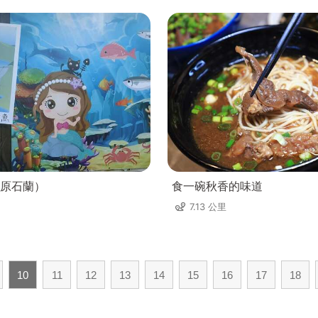
原石蘭）
食一碗秋香的味道
7.13 公里
10
11
12
13
14
15
16
17
18