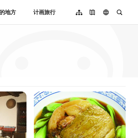
的地方
计画旅行
网站导览
地图导览
language
全文检
繁體中文
English
日本語
한국어
Indonesia
ไทย
Người việt nam