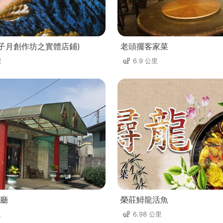
(子月創作坊之實體店鋪)
老頭擺客家菜
里
6.9 公里
廳
榮莊鱘龍活魚
里
6.98 公里