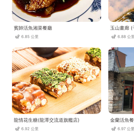
賓帥活魚湘菜餐廳
玉山畫廊 
6.85 公里
6.88 公
龍情花生糖(龍潭交流道旗艦店)
金蘭活魚餐
6.92 公里
6.97 公